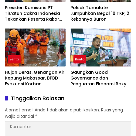
Presiden Komisaris PT
Polsek Tamalate
Tis’atun Cakra Indonesia
Lumpuhkan Begal 10 TKP, 2
Tekankan Peserta Rakor
Rekannya Buron
untuk Perkuat Kolaborasi
Berita
Berita
Hujan Deras, Genangan Air
Gaungkan Good
Kepung Makassar, BPBD
Governance dan
Evakuasi Korban
Penguatan Ekonomi Rakyat
Terdampak
di Hadapan Ratusan
Pejabat, Pangdam XIV
Tinggalkan Balasan
Hasanuddin Bilang Begini
Alamat email Anda tidak akan dipublikasikan.
Ruas yang
wajib ditandai
*