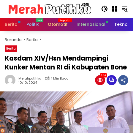
Langsung
ke
konten
Berita
Politik
Otomotif
Internasional
Teknolo
Beranda
Berita
Berita
Kasdam XIV/Hsn Mendampingi
Kunker Mentan RI di Kabupaten Bone
244
Merahputihku
1 Min Baca
10/10/2024