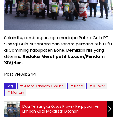
Selain itu, rombongan juga meninjau Pabrik Gula PT.
Sinergi Gula Nusantara dan tanam perdana tebu P8T
di Camming Kabupaten Bone. Demikian rilis yang
diterima
Redaksi Merahputihku.com/Pendam
XIV/Hsn.
Post Views:
244
Tag:
Asops Kasdam XIV/Hsn
Bone
Kunker
Mentan
Dua Tersangka Kasus Proyek Perpipaan Air
Limbah Kota Makassar Ditahan