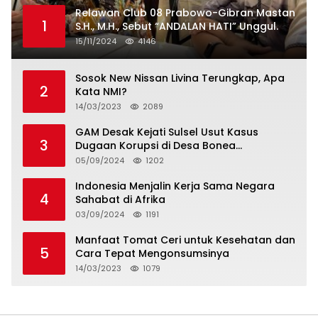
Relawan Club 08 Prabowo-Gibran Mastan
1
S.H., M.H., Sebut “ANDALAN HATI” Unggul.
15/11/2024
4146
Sosok New Nissan Livina Terungkap, Apa
2
Kata NMI?
14/03/2023
2089
GAM Desak Kejati Sulsel Usut Kasus
3
Dugaan Korupsi di Desa Bonea
Kabupeten Kepulauan Selayar
05/09/2024
1202
Indonesia Menjalin Kerja Sama Negara
4
Sahabat di Afrika
03/09/2024
1191
Manfaat Tomat Ceri untuk Kesehatan dan
5
Cara Tepat Mengonsumsinya
14/03/2023
1079