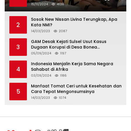
15/11/2024
4138
Sosok New Nissan Livina Terungkap, Apa
2
Kata NMI?
14/03/2023
2087
GAM Desak Kejati Sulsel Usut Kasus
3
Dugaan Korupsi di Desa Bonea
Kabupeten Kepulauan Selayar
05/09/2024
1197
Indonesia Menjalin Kerja Sama Negara
4
Sahabat di Afrika
03/09/2024
1186
Manfaat Tomat Ceri untuk Kesehatan dan
5
Cara Tepat Mengonsumsinya
14/03/2023
1074