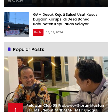
Makassar Ditahan
11/10/2024
GAM Desak Kejati Sulsel Usut Kasus
Dugaan Korupsi di Desa Bonea
Kabupeten Kepulauan Selayar
Berita
05/09/2024
Popular Posts
Relawan Club 08 Prabowo-Gibran Mastan
1
S.H., M.H., Sebut “ANDALAN HATI” Unggul.