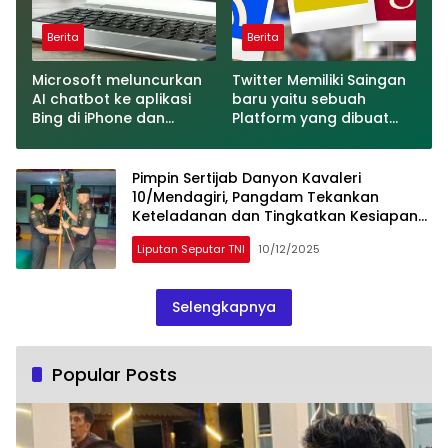
Berita
Berita
Microsoft meluncurkan
Twitter Memiliki Saingan
AI chatbot ke aplikasi
baru yaitu sebuah
Bing di iPhone dan
Platform yang dibuat
Android
oleh Meta
Pimpin Sertijab Danyon Kavaleri
10/Mendagiri, Pangdam Tekankan
Keteladanan dan Tingkatkan Kesiapan
Operasional Satuan
Liputan Seputar TNI
10/12/2025
Selengkapnya
Popular Posts