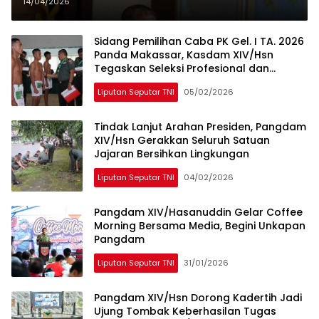
Tancap Gas Percepat
14/04/2026
Pembangunan KDKMP dengan
Inovasi Workshop
Sidang Pemilihan Caba PK Gel. I TA. 2026
Panda Makassar, Kasdam XIV/Hsn
Tegaskan Seleksi Profesional dan
Objektif
Liputan Seputar TNI
05/02/2026
Tindak Lanjut Arahan Presiden, Pangdam
XIV/Hsn Gerakkan Seluruh Satuan
Jajaran Bersihkan Lingkungan
Liputan Seputar TNI
04/02/2026
Pangdam XIV/Hasanuddin Gelar Coffee
Morning Bersama Media, Begini Unkapan
Pangdam
Liputan Seputar TNI
31/01/2026
Pangdam XIV/Hsn Dorong Kadertih Jadi
Ujung Tombak Keberhasilan Tugas