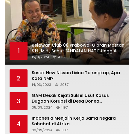
Relawan Club 08 Prabowo-Gibran Mastan
1
S.H., M.H., Sebut “ANDALAN HATI” Unggul.
15/11/2024
4139
Sosok New Nissan Livina Terungkap, Apa
2
Kata NMI?
14/03/2023
2087
GAM Desak Kejati Sulsel Usut Kasus
3
Dugaan Korupsi di Desa Bonea
Kabupeten Kepulauan Selayar
05/09/2024
1197
Indonesia Menjalin Kerja Sama Negara
4
Sahabat di Afrika
03/09/2024
1187