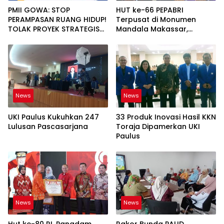
PMII GOWA: STOP
HUT ke-66 PEPABRI
PERAMPASAN RUANG HIDUP!
Terpusat di Monumen
TOLAK PROYEK STRATEGIS
Mandala Makassar,
NASIONAL YANG
Jenderal Agum Ajak
MENGORBANKAN RAKYAT
Semua Pihak Introspeksi
Diri
News
News
UKI Paulus Kukuhkan 247
33 Produk Inovasi Hasil KKN
Lulusan Pascasarjana
Toraja Dipamerkan UKI
Paulus
News
News
Hut ke-80 RI, Pangdam
Rakor Bunda PAUD,