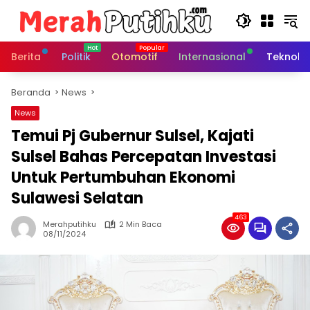
Langsung
ke
konten
Berita
Politik
Otomotif
Internasional
Teknolo
Beranda
News
News
Temui Pj Gubernur Sulsel, Kajati
Sulsel Bahas Percepatan Investasi
Untuk Pertumbuhan Ekonomi
Sulawesi Selatan
463
Merahputihku
2 Min Baca
08/11/2024