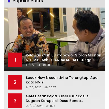
Popular Posts
Relawan Club 08 Prabowo-Gibran Mastan
1
S.H., M.H., Sebut “ANDALAN HATI” Unggul.
15/11/2024
4138
Sosok New Nissan Livina Terungkap, Apa
2
Kata NMI?
14/03/2023
2087
GAM Desak Kejati Sulsel Usut Kasus
3
Dugaan Korupsi di Desa Bonea
Kabupeten Kepulauan Selayar
05/09/2024
1197