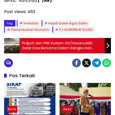
sehat,” kuncinya.
(*/AR).
Post Views:
463
Tag:
Investasi
Kejati Sulsel Agus Salim
Pertumbuhan Ekonomi
PJ GUBERNUR SULSEL
Prajurit dan PNS Kodam XIV/Hasanuddin
Gelar Doa Bersama Dalam Rangka Hari
Pahlawan Tahun 2024
Pos Terkait
Berita
News