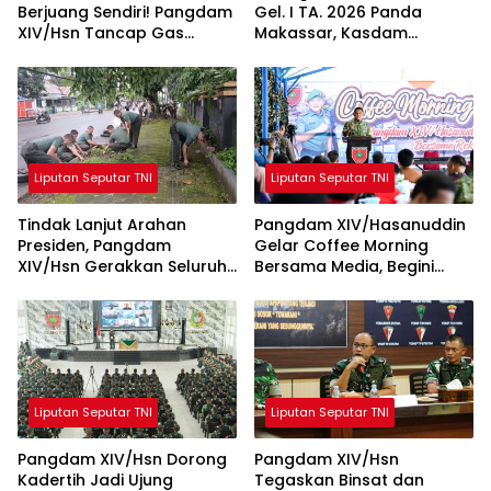
Berjuang Sendiri! Pangdam
Gel. I TA. 2026 Panda
XIV/Hsn Tancap Gas
Makassar, Kasdam
Percepat Pembangunan
XIV/Hsn Tegaskan Seleksi
KDKMP dengan Inovasi
Profesional dan Objektif
Workshop
Liputan Seputar TNI
Liputan Seputar TNI
Tindak Lanjut Arahan
Pangdam XIV/Hasanuddin
Presiden, Pangdam
Gelar Coffee Morning
XIV/Hsn Gerakkan Seluruh
Bersama Media, Begini
Satuan Jajaran Bersihkan
Unkapan Pangdam
Lingkungan
Liputan Seputar TNI
Liputan Seputar TNI
Pangdam XIV/Hsn Dorong
Pangdam XIV/Hsn
Kadertih Jadi Ujung
Tegaskan Binsat dan