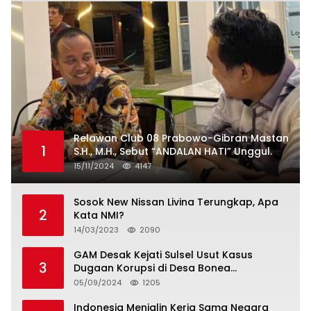
Relawan Club 08 Prabowo-Gibran Mastan
1
S.H., M.H., Sebut “ANDALAN HATI” Unggul.
15/11/2024
4147
Sosok New Nissan Livina Terungkap, Apa
2
Kata NMI?
14/03/2023
2090
GAM Desak Kejati Sulsel Usut Kasus
3
Dugaan Korupsi di Desa Bonea
Kabupeten Kepulauan Selayar
05/09/2024
1205
Indonesia Menjalin Kerja Sama Negara