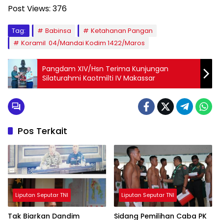
Post Views:
376
Tag:
Babinsa
Ketahanan Pangan
Koramil 04/Mandai Kodim 1422/Maros
Pangdam XIV/Hsn Terima Kunjungan
Silaturahmi Kaotmilti IV Makassar
Pos Terkait
Liputan Seputar TNI
Liputan Seputar TNI
Tak Biarkan Dandim
Sidang Pemilihan Caba PK