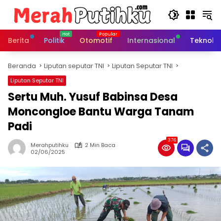
Langsung
ke
konten
Berita
Politik
Otomotif
Internasional
Teknolo
Beranda
Liputan seputar TNI
Liputan Seputar TNI
Liputan Seputar TNI
Sertu Muh. Yusuf Babinsa Desa
Moncongloe Bantu Warga Tanam
Padi
376
Merahputihku
2 Min Baca
02/06/2025