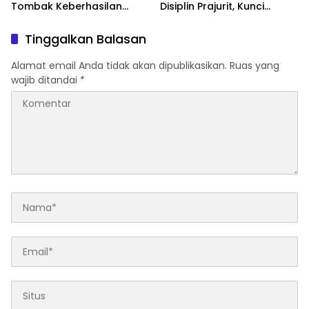
Tombak Keberhasilan
Disiplin Prajurit, Kunci
Tugas Pokok Kodam
Kesiapan Operasional
XIV/Hsn
Satuan
Tinggalkan Balasan
Alamat email Anda tidak akan dipublikasikan.
Ruas yang
wajib ditandai
*