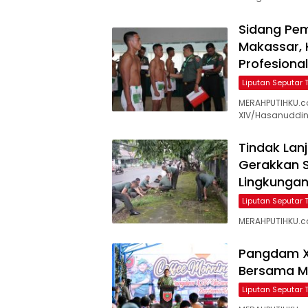
Sidang Pem
Makassar, 
Profesional
Liputan Seputar 
MERAHPUTIHKU.c
XIV/Hasanuddin
Tindak Lan
Gerakkan S
Lingkunga
Liputan Seputar 
MERAHPUTIHKU.co
Pangdam X
Bersama M
Liputan Seputar 