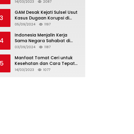
14/03/2023
2087
GAM Desak Kejati Sulsel Usut
3
Kasus Dugaan Korupsi di
Desa Bonea Kabupeten
05/09/2024
1197
Kepulauan Selayar
Indonesia Menjalin Kerja
4
Sama Negara Sahabat di
Afrika
03/09/2024
1187
Manfaat Tomat Ceri untuk
5
Kesehatan dan Cara Tepat
Mengonsumsinya
14/03/2023
1077