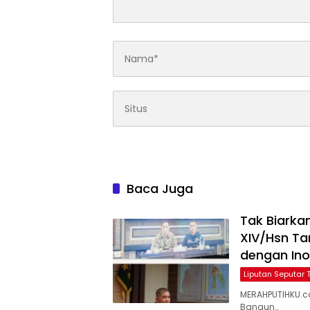
Baca Juga
Tak Biarka
XIV/Hsn T
dengan In
Liputan Seputar 
MERAHPUTIHKU.c
Bangun…