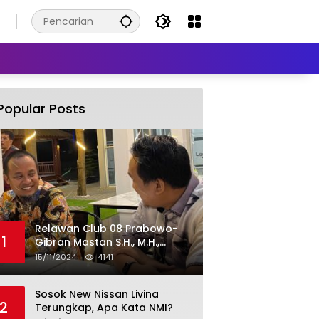
Popular Posts
Relawan Club 08 Prabowo-
1
Gibran Mastan S.H., M.H.,
Sebut “ANDALAN HATI” Unggul.
15/11/2024
4141
Sosok New Nissan Livina
2
Terungkap, Apa Kata NMI?