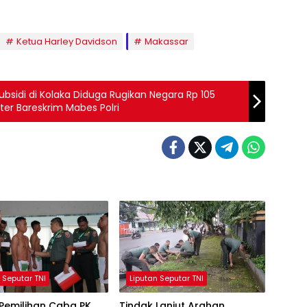
Ketua Harley Davidson
Makassar
bsidi di Kolaka Diduga Rugikan Negara Rp 105
idter Bareskrim Mabes Polri
 Seputar TNI
Liputan Seputar TNI
Pemilihan Caba PK
Tindak Lanjut Arahan