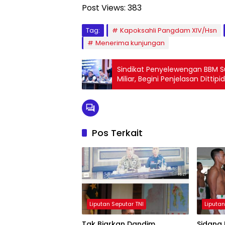
Post Views:
383
Tag:
Kapoksahli Pangdam XIV/Hsn
Menerima kunjungan
Sindikat Penyelewengan BBM Su
Miliar, Begini Penjelasan Dittip
Pos Terkait
Liputan Seputar TNI
Liputan
Tak Biarkan Dandim
Sidang 