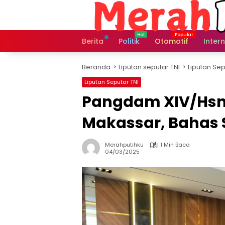
Langsung
ke
konten
Berita
Politik
Otomotif
Inter
Beranda
Liputan seputar TNI
Liputan Sep
Liputan Seputar TNI
Pangdam XIV/Hsn
Makassar, Bahas 
Merahputihku
1 Min Baca
04/03/2025