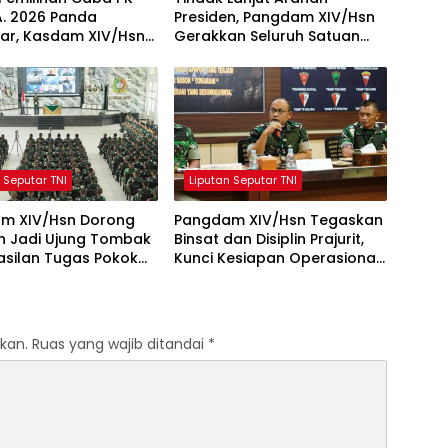
TA. 2026 Panda
Presiden, Pangdam XIV/Hsn
ar, Kasdam XIV/Hsn
Gerakkan Seluruh Satuan
n Seleksi Profesional
Jajaran Bersihkan
ektif
Lingkungan
 Seputar TNI
Liputan Seputar TNI
m XIV/Hsn Dorong
Pangdam XIV/Hsn Tegaskan
ih Jadi Ujung Tombak
Binsat dan Disiplin Prajurit,
asilan Tugas Pokok
Kunci Kesiapan Operasional
XIV/Hsn
Satuan
kan.
Ruas yang wajib ditandai
*