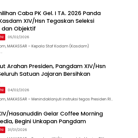
ilihan Caba PK Gel. I TA. 2026 Panda
Kasdam XIV/Hsn Tegaskan Seleksi
 dan Objektif
TNI
05/02/2026
om, MAKASSAR – Kepala Staf Kodam (Kasdam)
…
jut Arahan Presiden, Pangdam XIV/Hsn
eluruh Satuan Jajaran Bersihkan
n
TNI
04/02/2026
m, MAKASSAR – Menindaklanjuti instruksi tegas Presiden RI…
IV/Hasanuddin Gelar Coffee Morning
edia, Begini Unkapan Pangdam
TNI
31/01/2026