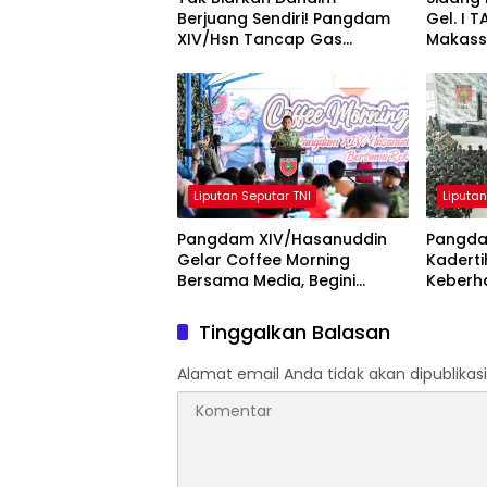
Berjuang Sendiri! Pangdam
Gel. I 
XIV/Hsn Tancap Gas
Makass
Percepat Pembangunan
Tegaska
KDKMP dengan Inovasi
dan Obj
Workshop
Liputan Seputar TNI
Liputan
Pangdam XIV/Hasanuddin
Pangda
Gelar Coffee Morning
Kadert
Bersama Media, Begini
Keberh
Unkapan Pangdam
Kodam 
Tinggalkan Balasan
Alamat email Anda tidak akan dipublikasi