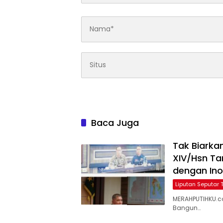
Baca Juga
Tak Biarka
XIV/Hsn T
dengan In
Liputan Seputar 
MERAHPUTIHKU.c
Bangun…