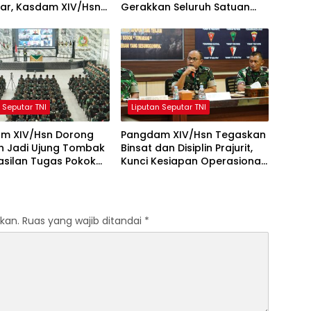
ar, Kasdam XIV/Hsn
Gerakkan Seluruh Satuan
n Seleksi Profesional
Jajaran Bersihkan
ektif
Lingkungan
 Seputar TNI
Liputan Seputar TNI
m XIV/Hsn Dorong
Pangdam XIV/Hsn Tegaskan
ih Jadi Ujung Tombak
Binsat dan Disiplin Prajurit,
asilan Tugas Pokok
Kunci Kesiapan Operasional
XIV/Hsn
Satuan
kan.
Ruas yang wajib ditandai
*