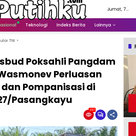
Jumat, 7
Agustus 2026
nasional
Teknologi
Indeks Berita
Lainnya
utar TNI
Sosbud Poksahli Pangdam
 Wasmonev Perluasan
 dan Pompanisasi di
427/Pasangkayu
367