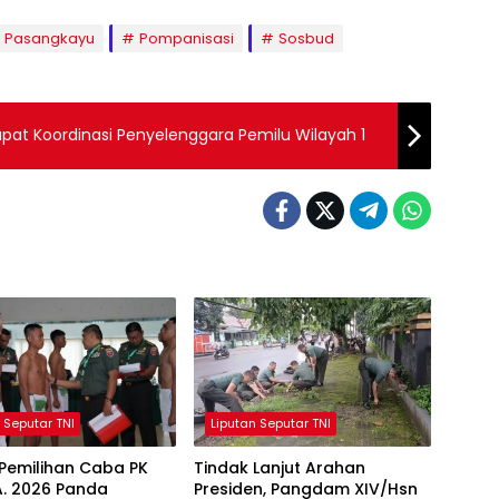
Pasangkayu
Pompanisasi
Sosbud
pat Koordinasi Penyelenggara Pemilu Wilayah 1
 Seputar TNI
Liputan Seputar TNI
Pemilihan Caba PK
Tindak Lanjut Arahan
TA. 2026 Panda
Presiden, Pangdam XIV/Hsn