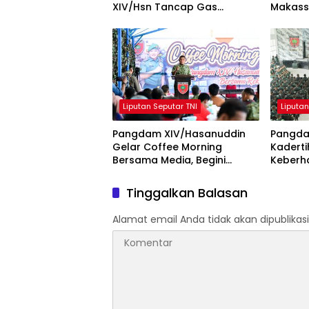
XIV/Hsn Tancap Gas
Makass
Percepat Pembangunan
Tegaska
KDKMP dengan Inovasi
dan Obj
Workshop
Liputan Seputar TNI
Liputan
Pangdam XIV/Hasanuddin
Pangda
Gelar Coffee Morning
Kadert
Bersama Media, Begini
Keberh
Unkapan Pangdam
Kodam 
Tinggalkan Balasan
Alamat email Anda tidak akan dipublikasi