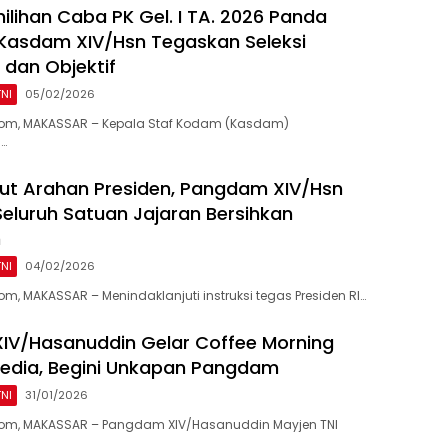
ilihan Caba PK Gel. I TA. 2026 Panda
Kasdam XIV/Hsn Tegaskan Seleksi
 dan Objektif
TNI
05/02/2026
om, MAKASSAR – Kepala Staf Kodam (Kasdam)
…
jut Arahan Presiden, Pangdam XIV/Hsn
eluruh Satuan Jajaran Bersihkan
n
TNI
04/02/2026
m, MAKASSAR – Menindaklanjuti instruksi tegas Presiden RI…
IV/Hasanuddin Gelar Coffee Morning
edia, Begini Unkapan Pangdam
TNI
31/01/2026
om, MAKASSAR – Pangdam XIV/Hasanuddin Mayjen TNI