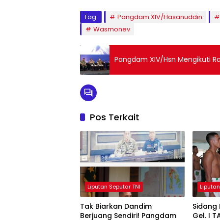
Tag:
Pangdam XIV/Hasanuddin
Wasmonev
Pangdam XIV/Hsn Mengikuti Ra
Pos Terkait
Liputan Seputar TNI
Liputan
Tak Biarkan Dandim
Sidang 
Berjuang Sendiri! Pangdam
Gel. I 