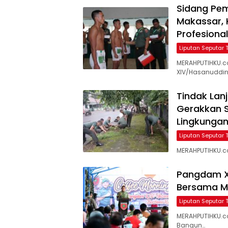
Sidang Pem
Makassar, 
Profesional
Liputan Seputar 
MERAHPUTIHKU.c
XIV/Hasanuddin
Tindak Lan
Gerakkan S
Lingkunga
Liputan Seputar 
MERAHPUTIHKU.co
Pangdam X
Bersama M
Liputan Seputar 
MERAHPUTIHKU.c
Bangun…