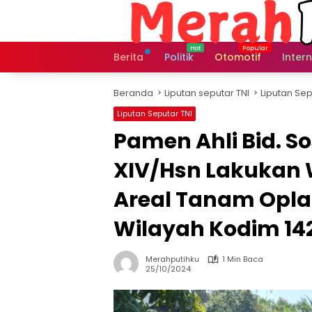
Langsung
ke
konten
Berita
Politik
Otomotif
Inter
Beranda
Liputan seputar TNI
Liputan Sep
Liputan Seputar TNI
Pamen Ahli Bid. 
XIV/Hsn Lakukan
Areal Tanam Opla
Wilayah Kodim 1
Merahputihku
1 Min Baca
25/10/2024