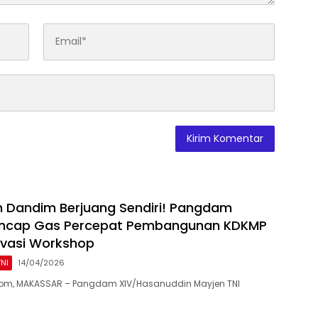
n Dandim Berjuang Sendiri! Pangdam
ancap Gas Percepat Pembangunan KDKMP
ovasi Workshop
TNI
14/04/2026
om, MAKASSAR – Pangdam XIV/Hasanuddin Mayjen TNI