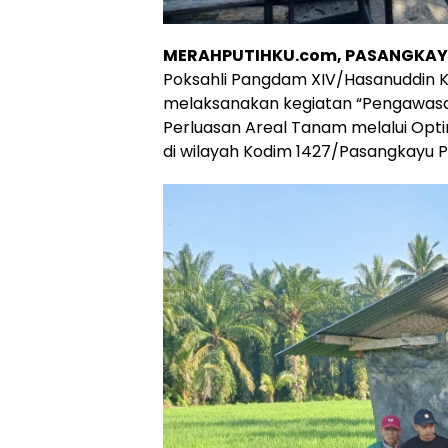
MERAHPUTIHKU.com, PASANGKA
Poksahli Pangdam XIV/Hasanuddin Kol
melaksanakan kegiatan “Pengawasa
Perluasan Areal Tanam melalui Opt
di wilayah Kodim 1427/Pasangkayu Pr