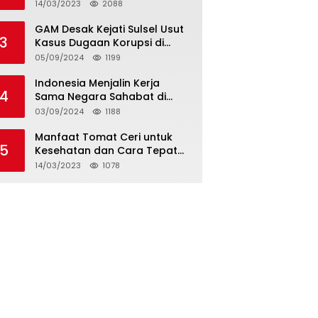
14/03/2023
2088
GAM Desak Kejati Sulsel Usut
3
Kasus Dugaan Korupsi di
Desa Bonea Kabupeten
05/09/2024
1199
Kepulauan Selayar
Indonesia Menjalin Kerja
4
Sama Negara Sahabat di
Afrika
03/09/2024
1188
Manfaat Tomat Ceri untuk
5
Kesehatan dan Cara Tepat
Mengonsumsinya
14/03/2023
1078