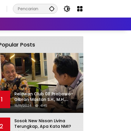
Popular Posts
Relawan Club 08 Prabowo-
1
Gibran Mastan S.H., M.H.,
Sebut “ANDALAN HATI” Unggul.
15/11/2024
4145
Sosok New Nissan Livina
2
Terungkap, Apa Kata NMI?