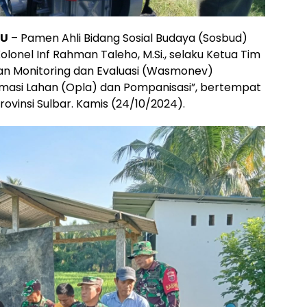
YU
– Pamen Ahli Bidang Sosial Budaya (Sosbud)
onel Inf Rahman Taleho, M.Si., selaku Ketua Tim
n Monitoring dan Evaluasi (Wasmonev)
imasi Lahan (Opla) dan Pompanisasi”, bertempat
ovinsi Sulbar. Kamis (24/10/2024).