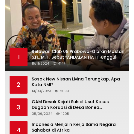
Relawan Club 08 Prabowo-Gibran Mastan
1
S.H., M.H., Sebut “ANDALAN HATI” Unggul.
15/11/2024
4147
Sosok New Nissan Livina Terungkap, Apa
2
Kata NMI?
14/03/2023
2090
GAM Desak Kejati Sulsel Usut Kasus
3
Dugaan Korupsi di Desa Bonea
Kabupeten Kepulauan Selayar
05/09/2024
1205
Indonesia Menjalin Kerja Sama Negara
4
Sahabat di Afrika