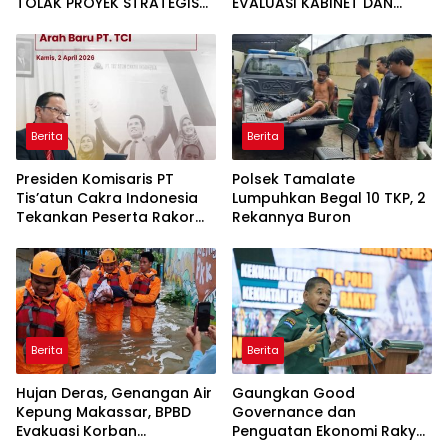
TOLAK PROYEK STRATEGIS
EVALUASI KABINET DAN
NASIONAL YANG
KEBIJAKAN NASIONAL
MENGORBANKAN RAKYAT
Berita
Berita
Presiden Komisaris PT
Polsek Tamalate
Tis’atun Cakra Indonesia
Lumpuhkan Begal 10 TKP, 2
Tekankan Peserta Rakor
Rekannya Buron
untuk Perkuat Kolaborasi
Berita
Berita
Hujan Deras, Genangan Air
Gaungkan Good
Kepung Makassar, BPBD
Governance dan
Evakuasi Korban
Penguatan Ekonomi Rakyat