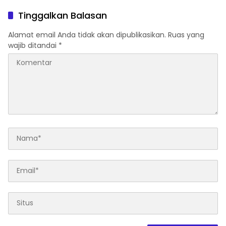
Terdampak
di Hadapan Ratusan
Pejabat, Pangdam XIV
Tinggalkan Balasan
Hasanuddin Bilang Begini
Alamat email Anda tidak akan dipublikasikan.
Ruas yang
wajib ditandai
*