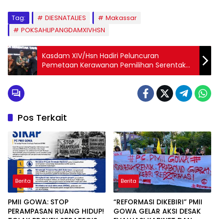
Tag:
DIESNATALIES
Makassar
POKSAHLIPANGDAMXIVHSN
Kasdam XIV/Hsn Hadiri Peluncuran
Pemetaan Kerawanan Pemilihan Serentak
Tahun 2024 oleh Bawaslu Sulsel
Pos Terkait
Berita
Berita
PMII GOWA: STOP
“REFORMASI DIKEBIRI” PMII
PERAMPASAN RUANG HIDUP!
GOWA GELAR AKSI DESAK