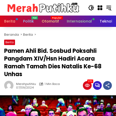
Langsung
ke
konten
Berita
Politik
Otomotif
Internasional
Teknolo
Beranda
Berita
Berita
Pamen Ahli Bid. Sosbud Poksahli
Pangdam XIV/Hsn Hadiri Acara
Ramah Tamah Dies Natalis Ke-68
Unhas
370
Merahputihku
1 Min Baca
07/09/2024