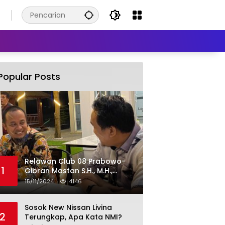
6
Popular Posts
Relawan Club 08 Prabowo-
1
Gibran Mastan S.H., M.H.,
Sebut “ANDALAN HATI” Unggul.
15/11/2024
4146
Sosok New Nissan Livina
2
Terungkap, Apa Kata NMI?