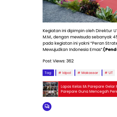
Kegiatan ini dipimpin oleh Direktur U
M.M., dengan mewisuda sebanyak 4
pada kegiatan ini yakni “Peran Str
Mewujudkan Indonesia Emas”.
(Pend
Post Views:
362
Tag:
Idpol
Makassar
UT
Lapas Kelas IIA Parepare Gela
Parepare Guna Mencegah Per