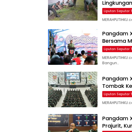
Lingkunga
Liputan Seputar 
MERAHPUTIHKU.co
Pangdam X
Bersama M
Liputan Seputar 
MERAHPUTIHKU.c
Bangun…
Pangdam XI
Tombak Ke
Liputan Seputar 
MERAHPUTIHKU.c
Pangdam XI
Prajurit, K