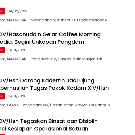
n
TNI
04/02/2026
m, MAKASSAR – Menindaklanjuti instruksi tegas Presiden RI…
IV/Hasanuddin Gelar Coffee Morning
edia, Begini Unkapan Pangdam
TNI
31/01/2026
om, MAKASSAR – Pangdam XIV/Hasanuddin Mayjen TNI
V/Hsn Dorong Kadertih Jadi Ujung
berhasilan Tugas Pokok Kodam XIV/Hsn
TNI
15/01/2026
om, GOWA – Pangdam XIV/Hasanuddin Mayjen TNI Bangun…
V/Hsn Tegaskan Binsat dan Disiplin
unci Kesiapan Operasional Satuan