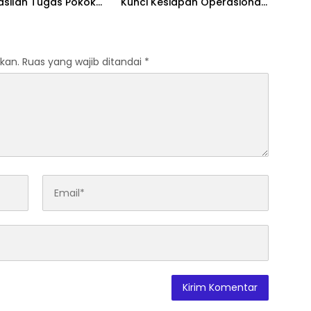
asilan Tugas Pokok
Kunci Kesiapan Operasional
XIV/Hsn
Satuan
kan.
Ruas yang wajib ditandai
*