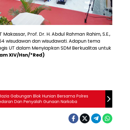
T Makassar, Prof. Dr. H. Abdul Rahman Rahim, S.E.,
54 wisudawan dan wisudawati. Adapun tema
ategis UT dalam Menyiapkan SDM Berkualitas untuk
am XIV/Hsn/*Red)
r Razia Gabungan Blok Hunian Bersama Polres
edaran Dan Penyalah Gunaan Narkoba