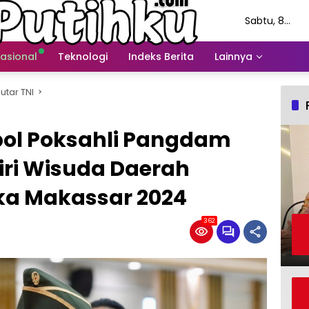
Sabtu, 8
Agustus 202
nasional
Teknologi
Indeks Berita
Lainnya
utar TNI
pol Poksahli Pangdam
ri Wisuda Daerah
uka Makassar 2024
362