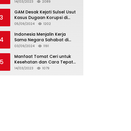
14/03/2023
2089
GAM Desak Kejati Sulsel Usut
3
Kasus Dugaan Korupsi di
Desa Bonea Kabupeten
05/09/2024
1202
Kepulauan Selayar
Indonesia Menjalin Kerja
4
Sama Negara Sahabat di
Afrika
03/09/2024
1191
Manfaat Tomat Ceri untuk
5
Kesehatan dan Cara Tepat
Mengonsumsinya
14/03/2023
1079