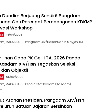
n Dandim Berjuang Sendiri! Pangdam
ancap Gas Percepat Pembangunan KDKMP
ovasi Workshop
TNI
14/04/2026
om, MAKASSAR – Pangdam XIV/Hasanuddin Mayjen TNI
ilihan Caba PK Gel. I TA. 2026 Panda
Kasdam XIV/Hsn Tegaskan Seleksi
 dan Objektif
TNI
05/02/2026
om, MAKASSAR – Kepala Staf Kodam (Kasdam)
…
jut Arahan Presiden, Pangdam XIV/Hsn
eluruh Satuan Jajaran Bersihkan