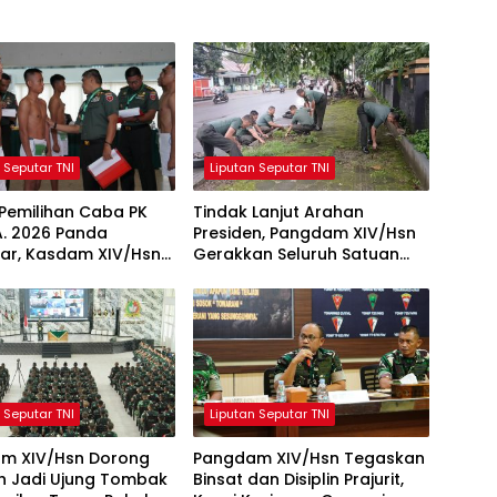
 Seputar TNI
Liputan Seputar TNI
Pemilihan Caba PK
Tindak Lanjut Arahan
TA. 2026 Panda
Presiden, Pangdam XIV/Hsn
ar, Kasdam XIV/Hsn
Gerakkan Seluruh Satuan
n Seleksi Profesional
Jajaran Bersihkan
ektif
Lingkungan
 Seputar TNI
Liputan Seputar TNI
m XIV/Hsn Dorong
Pangdam XIV/Hsn Tegaskan
ih Jadi Ujung Tombak
Binsat dan Disiplin Prajurit,