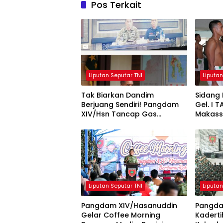
Pos Terkait
Liputan Seputar TNI
Liputan
Tak Biarkan Dandim
Sidang 
Berjuang Sendiri! Pangdam
Gel. I 
XIV/Hsn Tancap Gas
Makass
Percepat Pembangunan
Tegaska
KDKMP dengan Inovasi
dan Obj
Workshop
Liputan Seputar TNI
Liputan
Pangdam XIV/Hasanuddin
Pangda
Gelar Coffee Morning
Kadert