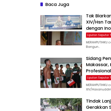
Baca Juga
Tak Biarka
XIV/Hsn T
dengan In
Liputan Seputar 
MERAHPUTIHKU.c
Bangun…
Sidang Pem
Makassar, 
Profesional
Liputan Seputar 
MERAHPUTIHKU.c
XIV/Hasanuddin
Tindak Lan
Gerakkan S