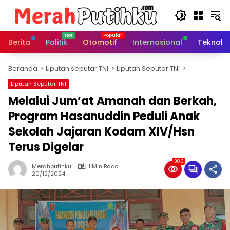
Langsung
ke
konten
Berita
Politik
Otomotif
Internasional
Teknolo
Beranda
Liputan seputar TNI
Liputan Seputar TNI
Liputan Seputar TNI
Melalui Jum’at Amanah dan Berkah,
Program Hasanuddin Peduli Anak
Sekolah Jajaran Kodam XIV/Hsn
Terus Digelar
306
Merahputihku
1 Min Baca
20/12/2024