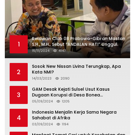
Relawan Club 08 Prabowo-Gibran Mastan
1
S.H., M.H., Sebut “ANDALAN HATI” Unggul.
15/11/2024
4147
Sosok New Nissan Livina Terungkap, Apa
2
Kata NMI?
14/03/2023
2090
GAM Desak Kejati Sulsel Usut Kasus
3
Dugaan Korupsi di Desa Bonea
Kabupeten Kepulauan Selayar
05/09/2024
1205
Indonesia Menjalin Kerja Sama Negara
4
Sahabat di Afrika
03/09/2024
1194
Manfaat Tomat Ceri untuk Kesehatan dan