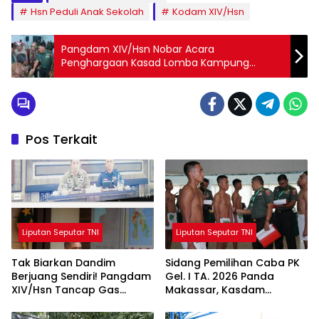
Hsn Peduli Anak Sekolah
Kodam XIV/Hsn
Pangdam XIV/Hsn Nobar Acara
Penghargaan Kasad Lomba Kampung
Pancasila Tahun 2024
Pos Terkait
Liputan Seputar TNI
Liputan Seputar TNI
Tak Biarkan Dandim
Sidang Pemilihan Caba PK
Berjuang Sendiri! Pangdam
Gel. I TA. 2026 Panda
XIV/Hsn Tancap Gas
Makassar, Kasdam
Percepat Pembangunan
XIV/Hsn Tegaskan Seleksi
KDKMP dengan Inovasi
Profesional dan Objektif