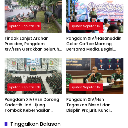
Workshop
Liputan Seputar TNI
Liputan Seputar TNI
Tindak Lanjut Arahan
Pangdam XIV/Hasanuddin
Presiden, Pangdam
Gelar Coffee Morning
XIV/Hsn Gerakkan Seluruh
Bersama Media, Begini
Satuan Jajaran Bersihkan
Unkapan Pangdam
Lingkungan
Liputan Seputar TNI
Liputan Seputar TNI
Pangdam XIV/Hsn Dorong
Pangdam XIV/Hsn
Kadertih Jadi Ujung
Tegaskan Binsat dan
Tombak Keberhasilan
Disiplin Prajurit, Kunci
Tugas Pokok Kodam
Kesiapan Operasional
XIV/Hsn
Satuan
Tinggalkan Balasan