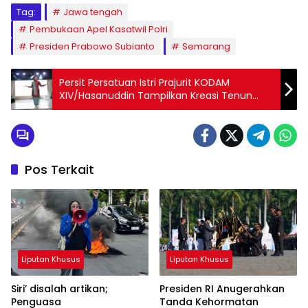
Tag:
Jawa tengah
Pembukaan Apel Kasatwil Polri
Presiden Prabowo Subianto
Semarang
Persit Persatuan Istri Prajurit KODAM
XIV/Hasanuddin Tampilkan Kreasi Tenun
Khas Tolaki untuk Program #PersitBisa
Pos Terkait
Liputan Khusus
Liputan Khusus
Siri’ disalah artikan;
Presiden RI Anugerahkan
Penguasa
Tanda Kehormatan