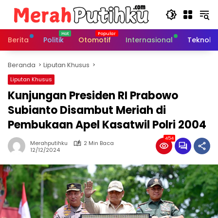
Langsung
ke
konten
Berita
Politik
Otomotif
Internasional
Teknolo
Beranda
Liputan Khusus
Liputan Khusus
Kunjungan Presiden RI Prabowo
Subianto Disambut Meriah di
Pembukaan Apel Kasatwil Polri 2004
454
Merahputihku
2 Min Baca
12/12/2024