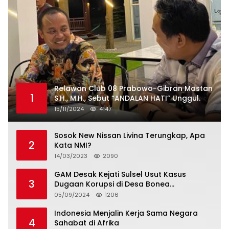
Relawan Club 08 Prabowo-Gibran Mastan
1
S.H., M.H., Sebut “ANDALAN HATI” Unggul.
15/11/2024
4147
Sosok New Nissan Livina Terungkap, Apa
2
Kata NMI?
14/03/2023
2090
GAM Desak Kejati Sulsel Usut Kasus
3
Dugaan Korupsi di Desa Bonea
Kabupeten Kepulauan Selayar
05/09/2024
1206
Indonesia Menjalin Kerja Sama Negara
4
Sahabat di Afrika