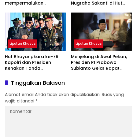
mempermalukan
Nugraha Sakanti di Hut
singgasana suci rakyat
Bhayangkara ke-79
gowa
Liputan Khusus
Liputan Khusus
Hut Bhayangkara ke-79
Menjelang di Awal Pekan,
Kapolri dan Presiden
Presiden RI Prabowo
Kenakan Tanda
Subianto Gelar Rapat
Kehormatan Bintang
Bersama Jajaran Kabinet
Bhayangkara Utama Saat
Merah Putih di Istana
Tinggalkan Balasan
Pimpin Upacara
Alamat email Anda tidak akan dipublikasikan.
Ruas yang
wajib ditandai
*