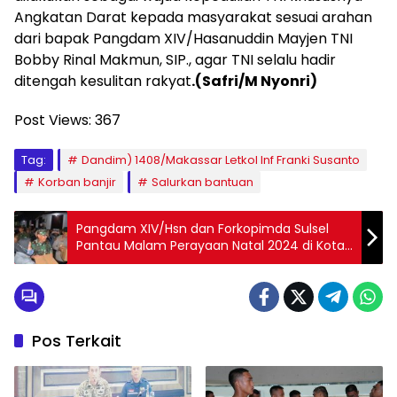
Angkatan Darat kepada masyarakat sesuai arahan
dari bapak Pangdam XIV/Hasanuddin Mayjen TNI
Bobby Rinal Makmun, SIP., agar TNI selalu hadir
ditengah kesulitan rakyat
.(Safri/M Nyonri)
Post Views:
367
Tag:
Dandim) 1408/Makassar Letkol Inf Franki Susanto
Korban banjir
Salurkan bantuan
Pangdam XIV/Hsn dan Forkopimda Sulsel
Pantau Malam Perayaan Natal 2024 di Kota
Makassar
Pos Terkait