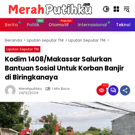
Langsung
ke
konten
Berita
Politik
Otomotif
Internasional
Teknolo
Beranda
Liputan seputar TNI
Liputan Seputar TNI
Liputan Seputar TNI
Kodim 1408/Makassar Salurkan
Bantuan Sosial Untuk Korban Banjir
di Biringkanaya
367
Merahputihku
1 Min Baca
24/12/2024