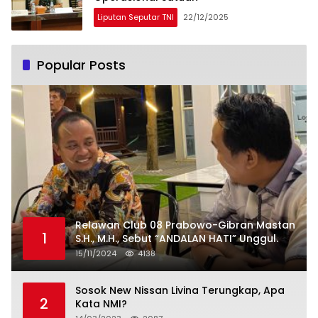
Liputan Seputar TNI
22/12/2025
Popular Posts
Relawan Club 08 Prabowo-Gibran Mastan
1
S.H., M.H., Sebut “ANDALAN HATI” Unggul.
15/11/2024
4138
Sosok New Nissan Livina Terungkap, Apa
2
Kata NMI?