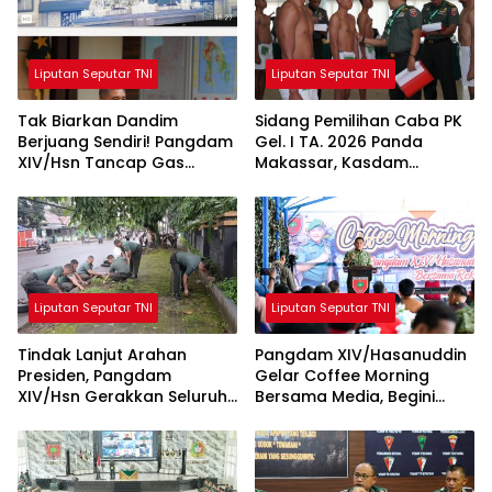
Liputan Seputar TNI
Liputan Seputar TNI
Tak Biarkan Dandim
Sidang Pemilihan Caba PK
Berjuang Sendiri! Pangdam
Gel. I TA. 2026 Panda
XIV/Hsn Tancap Gas
Makassar, Kasdam
Percepat Pembangunan
XIV/Hsn Tegaskan Seleksi
KDKMP dengan Inovasi
Profesional dan Objektif
Workshop
Liputan Seputar TNI
Liputan Seputar TNI
Tindak Lanjut Arahan
Pangdam XIV/Hasanuddin
Presiden, Pangdam
Gelar Coffee Morning
XIV/Hsn Gerakkan Seluruh
Bersama Media, Begini
Satuan Jajaran Bersihkan
Unkapan Pangdam
Lingkungan