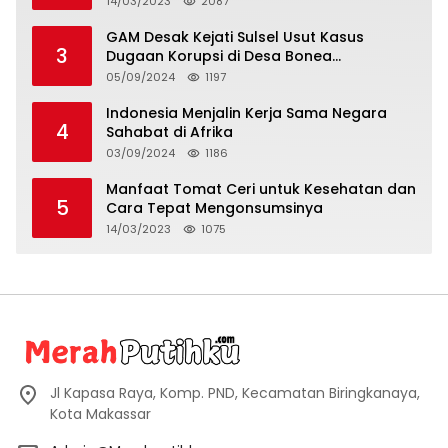
14/03/2023
2087
GAM Desak Kejati Sulsel Usut Kasus
3
Dugaan Korupsi di Desa Bonea
Kabupeten Kepulauan Selayar
05/09/2024
1197
Indonesia Menjalin Kerja Sama Negara
4
Sahabat di Afrika
03/09/2024
1186
Manfaat Tomat Ceri untuk Kesehatan dan
5
Cara Tepat Mengonsumsinya
14/03/2023
1075
Jl Kapasa Raya, Komp. PND, Kecamatan Biringkanaya,
Kota Makassar