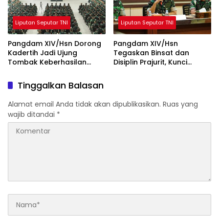
Liputan Seputar TNI
Liputan Seputar TNI
Pangdam XIV/Hsn Dorong
Pangdam XIV/Hsn
Kadertih Jadi Ujung
Tegaskan Binsat dan
Tombak Keberhasilan
Disiplin Prajurit, Kunci
Tugas Pokok Kodam
Kesiapan Operasional
XIV/Hsn
Satuan
Tinggalkan Balasan
Alamat email Anda tidak akan dipublikasikan.
Ruas yang
wajib ditandai
*