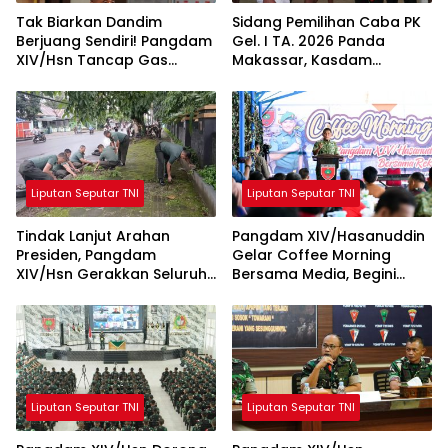
Tak Biarkan Dandim
Sidang Pemilihan Caba PK
Berjuang Sendiri! Pangdam
Gel. I TA. 2026 Panda
XIV/Hsn Tancap Gas
Makassar, Kasdam
Percepat Pembangunan
XIV/Hsn Tegaskan Seleksi
KDKMP dengan Inovasi
Profesional dan Objektif
Workshop
Liputan Seputar TNI
Liputan Seputar TNI
Tindak Lanjut Arahan
Pangdam XIV/Hasanuddin
Presiden, Pangdam
Gelar Coffee Morning
XIV/Hsn Gerakkan Seluruh
Bersama Media, Begini
Satuan Jajaran Bersihkan
Unkapan Pangdam
Lingkungan
Liputan Seputar TNI
Liputan Seputar TNI