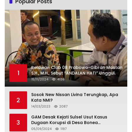
Popular Posts
Relawan Club 08 Prabowo-Gibran Mastan
1
S.H., M.H., Sebut “ANDALAN HATI” Unggul.
15/11/2024
4138
Sosok New Nissan Livina Terungkap, Apa
2
Kata NMI?
14/03/2023
2087
GAM Desak Kejati Sulsel Usut Kasus
3
Dugaan Korupsi di Desa Bonea
Kabupeten Kepulauan Selayar
05/09/2024
1197