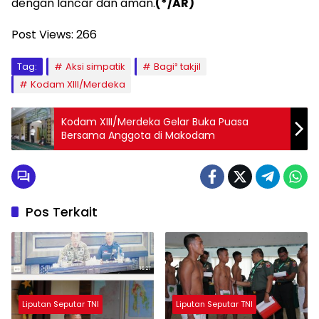
dengan lancar dan aman.
(*/AR)
Post Views:
266
Tag:
Aksi simpatik
Bagi² takjil
Kodam XIII/Merdeka
Kodam XIII/Merdeka Gelar Buka Puasa
Bersama Anggota di Makodam
Pos Terkait
Liputan Seputar TNI
Liputan Seputar TNI