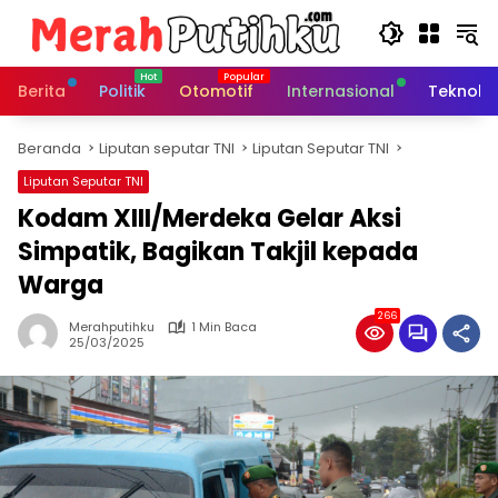
Langsung
ke
konten
Berita
Politik
Otomotif
Internasional
Teknolo
Beranda
Liputan seputar TNI
Liputan Seputar TNI
Liputan Seputar TNI
Kodam XIII/Merdeka Gelar Aksi
Simpatik, Bagikan Takjil kepada
Warga
266
Merahputihku
1 Min Baca
25/03/2025