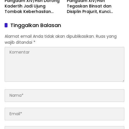
Pangdam XIV/Hsn Dorong
Pangdam XIV/Hsn
Kadertih Jadi Ujung
Tegaskan Binsat dan
Tombak Keberhasilan
Disiplin Prajurit, Kunci
Tugas Pokok Kodam
Kesiapan Operasional
XIV/Hsn
Satuan
Tinggalkan Balasan
Alamat email Anda tidak akan dipublikasikan.
Ruas yang
wajib ditandai
*