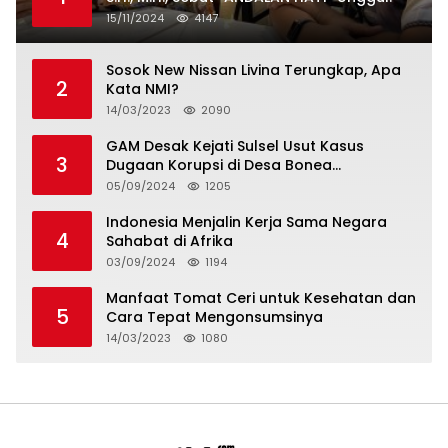
15/11/2024
4147
Sosok New Nissan Livina Terungkap, Apa
2
Kata NMI?
14/03/2023
2090
GAM Desak Kejati Sulsel Usut Kasus
3
Dugaan Korupsi di Desa Bonea
Kabupeten Kepulauan Selayar
05/09/2024
1205
Indonesia Menjalin Kerja Sama Negara
4
Sahabat di Afrika
03/09/2024
1194
Manfaat Tomat Ceri untuk Kesehatan dan
5
Cara Tepat Mengonsumsinya
14/03/2023
1080