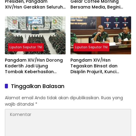
Presiden, Pangdam
Gelar Coffee Morning
XIV/Hsn Gerakkan Seluruh
Bersama Media, Begini
Satuan Jajaran Bersihkan
Unkapan Pangdam
Lingkungan
Liputan Seputar TNI
Liputan Seputar TNI
Pangdam XIV/Hsn Dorong
Pangdam XIV/Hsn
Kadertih Jadi Ujung
Tegaskan Binsat dan
Tombak Keberhasilan
Disiplin Prajurit, Kunci
Tugas Pokok Kodam
Kesiapan Operasional
XIV/Hsn
Satuan
Tinggalkan Balasan
Alamat email Anda tidak akan dipublikasikan.
Ruas yang
wajib ditandai
*