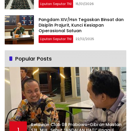
Liputan Seputar TNI
15/01/2026
Pangdam XIV/Hsn Tegaskan Binsat dan
Disiplin Prajurit, Kunci Kesiapan
Operasional Satuan
Liputan Seputar TNI
22/12/2025
Popular Posts
Relawan Club 08 Prabowo-Gibran Mastan
1
S.H., M.H., Sebut “ANDALAN HATI” Unggul.