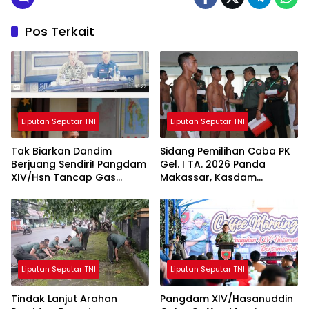
Pos Terkait
Liputan Seputar TNI
Liputan Seputar TNI
Tak Biarkan Dandim
Sidang Pemilihan Caba PK
Berjuang Sendiri! Pangdam
Gel. I TA. 2026 Panda
XIV/Hsn Tancap Gas
Makassar, Kasdam
Percepat Pembangunan
XIV/Hsn Tegaskan Seleksi
KDKMP dengan Inovasi
Profesional dan Objektif
Workshop
Liputan Seputar TNI
Liputan Seputar TNI
Tindak Lanjut Arahan
Pangdam XIV/Hasanuddin