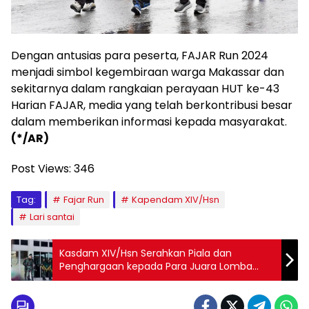
Dengan antusias para peserta, FAJAR Run 2024
menjadi simbol kegembiraan warga Makassar dan
sekitarnya dalam rangkaian perayaan HUT ke-43
Harian FAJAR, media yang telah berkontribusi besar
dalam memberikan informasi kepada masyarakat.
(*/AR)
Post Views:
346
Tag:
Fajar Run
Kapendam XIV/Hsn
Lari santai
Kasdam XIV/Hsn Serahkan Piala dan
Penghargaan kepada Para Juara Lomba
Peleton Beranting YWPJ