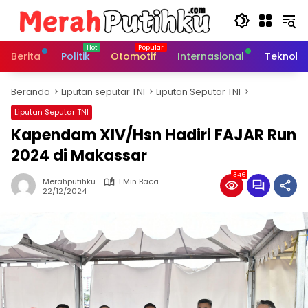
Langsung
ke
konten
Berita
Politik
Otomotif
Internasional
Teknolo
Beranda
Liputan seputar TNI
Liputan Seputar TNI
Liputan Seputar TNI
Kapendam XIV/Hsn Hadiri FAJAR Run
2024 di Makassar
346
Merahputihku
1 Min Baca
22/12/2024