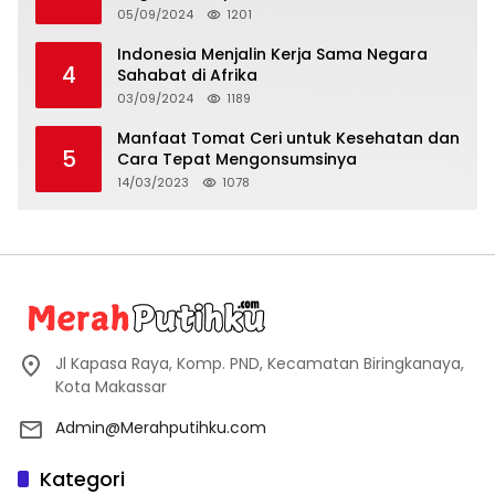
Kabupeten Kepulauan Selayar
05/09/2024
1201
Indonesia Menjalin Kerja Sama Negara
4
Sahabat di Afrika
03/09/2024
1189
Manfaat Tomat Ceri untuk Kesehatan dan
5
Cara Tepat Mengonsumsinya
14/03/2023
1078
Jl Kapasa Raya, Komp. PND, Kecamatan Biringkanaya,
Kota Makassar
Admin@Merahputihku.com
Kategori