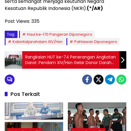
serta semangat menjaga keutuhan Negara
Kesatuan Republik Indonesia (NKRI).
(*/AR)
Post Views:
335
Tag:
Haul ke-170 Pangeran Diponegoro
Kabintaljarahdam XIV/Hsn
Pahlawan Diponegoro
Rangkaian HUT ke-74 Penerangan Angkatan
Darat: Pendam XIV/Hsn Gelar Donor Darah
dan Anjangsana
Pos Terkait