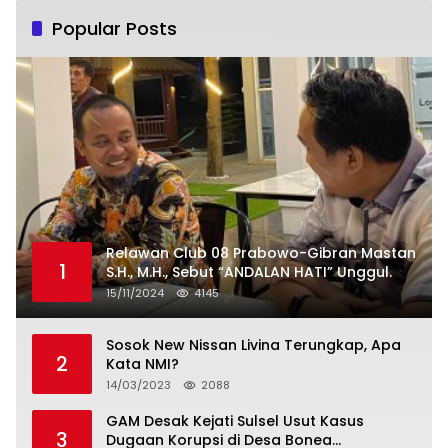
Popular Posts
Relawan Club 08 Prabowo-Gibran Mastan
1
S.H., M.H., Sebut “ANDALAN HATI” Unggul.
15/11/2024
4145
Sosok New Nissan Livina Terungkap, Apa
2
Kata NMI?
14/03/2023
2088
GAM Desak Kejati Sulsel Usut Kasus
3
Dugaan Korupsi di Desa Bonea