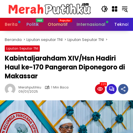
Langsung
ke
konten
Berita
Politik
Otomotif
Internasional
Teknolo
Beranda
Liputan seputar TNI
Liputan Seputar TNI
Liputan Seputar TNI
Kabintaljarahdam XIV/Hsn Hadiri
Haul ke-170 Pangeran Diponegoro di
Makassar
335
Merahputihku
1 Min Baca
09/01/2025