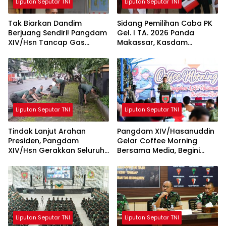
Liputan Seputar TNI
Liputan Seputar TNI
Tak Biarkan Dandim
Sidang Pemilihan Caba PK
Berjuang Sendiri! Pangdam
Gel. I TA. 2026 Panda
XIV/Hsn Tancap Gas
Makassar, Kasdam
Percepat Pembangunan
XIV/Hsn Tegaskan Seleksi
KDKMP dengan Inovasi
Profesional dan Objektif
Workshop
Liputan Seputar TNI
Liputan Seputar TNI
Tindak Lanjut Arahan
Pangdam XIV/Hasanuddin
Presiden, Pangdam
Gelar Coffee Morning
XIV/Hsn Gerakkan Seluruh
Bersama Media, Begini
Satuan Jajaran Bersihkan
Unkapan Pangdam
Lingkungan
Liputan Seputar TNI
Liputan Seputar TNI