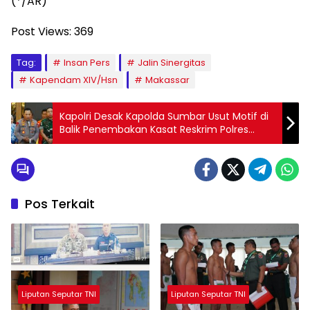
(*/AR)
Post Views:
369
Tag:
Insan Pers
Jalin Sinergitas
Kapendam XIV/Hsn
Makassar
Kapolri Desak Kapolda Sumbar Usut Motif di
Balik Penembakan Kasat Reskrim Polres
Solok Selatan dan Pastikan Kabag Ops di
Pecat Serta di Proses Hukum
Pos Terkait
Liputan Seputar TNI
Liputan Seputar TNI