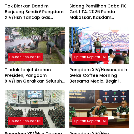
Tak Biarkan Dandim
Sidang Pemilihan Caba PK
Berjuang Sendiri! Pangdam
Gel. I TA. 2026 Panda
XIV/Hsn Tancap Gas
Makassar, Kasdam
Percepat Pembangunan
XIV/Hsn Tegaskan Seleksi
KDKMP dengan Inovasi
Profesional dan Objektif
Workshop
Liputan Seputar TNI
Liputan Seputar TNI
Tindak Lanjut Arahan
Pangdam XIV/Hasanuddin
Presiden, Pangdam
Gelar Coffee Morning
XIV/Hsn Gerakkan Seluruh
Bersama Media, Begini
Satuan Jajaran Bersihkan
Unkapan Pangdam
Lingkungan
Liputan Seputar TNI
Liputan Seputar TNI
Pangdam XIV/Hsn Dorong
Pangdam XIV/Hsn