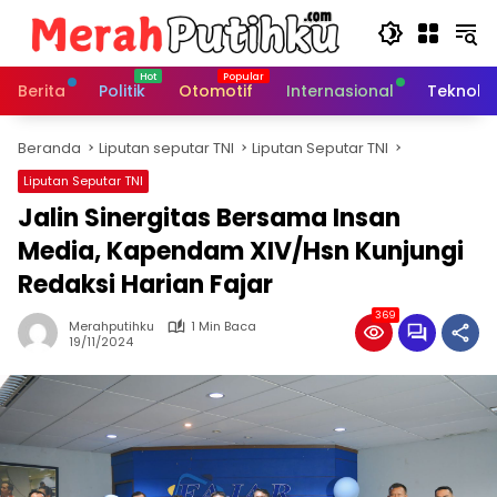
Langsung
ke
konten
Berita
Politik
Otomotif
Internasional
Teknolo
Beranda
Liputan seputar TNI
Liputan Seputar TNI
Liputan Seputar TNI
Jalin Sinergitas Bersama Insan
Media, Kapendam XIV/Hsn Kunjungi
Redaksi Harian Fajar
369
Merahputihku
1 Min Baca
19/11/2024