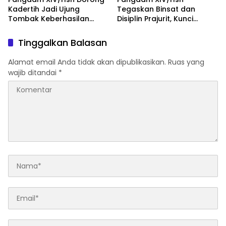
Kadertih Jadi Ujung
Tegaskan Binsat dan
Tombak Keberhasilan
Disiplin Prajurit, Kunci
Tugas Pokok Kodam
Kesiapan Operasional
XIV/Hsn
Satuan
Tinggalkan Balasan
Alamat email Anda tidak akan dipublikasikan.
Ruas yang
wajib ditandai
*