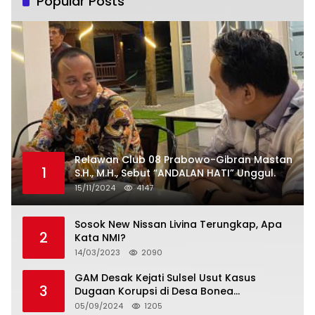
Popular Posts
Relawan Club 08 Prabowo-Gibran Mastan
1
S.H., M.H., Sebut “ANDALAN HATI” Unggul.
15/11/2024
4147
Sosok New Nissan Livina Terungkap, Apa
2
Kata NMI?
14/03/2023
2090
GAM Desak Kejati Sulsel Usut Kasus
3
Dugaan Korupsi di Desa Bonea
Kabupeten Kepulauan Selayar
05/09/2024
1205