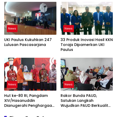
MENGORBANKAN RAKYAT
Semua Pihak Introspeksi
Diri
News
News
UKI Paulus Kukuhkan 247
33 Produk Inovasi Hasil KKN
Lulusan Pascasarjana
Toraja Dipamerkan UKI
Paulus
News
News
Hut ke-80 RI, Pangdam
Rakor Bunda PAUD,
XIV/Hasanuddin
Satukan Langkah
Dianugerahi Penghargaan
Wujudkan PAUD Berkualitas
Dari Gubernur Sul-Sel
se-Kota Makassar