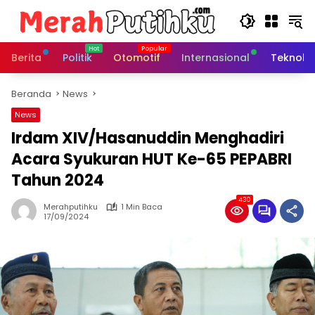
Langsung
ke
konten
Berita
Politik
Otomotif
Internasional
Teknolo
Beranda
News
News
Irdam XIV/Hasanuddin Menghadiri
Acara Syukuran HUT Ke-65 PEPABRI
Tahun 2024
430
Merahputihku
1 Min Baca
17/09/2024