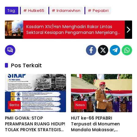
Tag:
Hutke65
Irdamxivhsn
Pepabri
Kasdam XIV/Hsn Menghadiri Rakor Lintas
Sektoral Kesiapan Pengamanan Menjelang
Pilkada Serentak 2024 di Sulsel
Pos Terkait
Berita
News
PMII GOWA: STOP
HUT ke-66 PEPABRI
PERAMPASAN RUANG HIDUP!
Terpusat di Monumen
TOLAK PROYEK STRATEGIS
Mandala Makassar,
NASIONAL YANG
Jenderal Agum Ajak