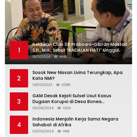
Relawan Club 08 Prabowo-Gibran Mastan
1
S.H., M.H., Sebut “ANDALAN HATI” Unggul.
15/11/2024
4145
Sosok New Nissan Livina Terungkap, Apa
2
Kata NMI?
14/03/2023
2088
GAM Desak Kejati Sulsel Usut Kasus
3
Dugaan Korupsi di Desa Bonea
Kabupeten Kepulauan Selayar
05/09/2024
1200
Indonesia Menjalin Kerja Sama Negara
4
Sahabat di Afrika
03/09/2024
1188