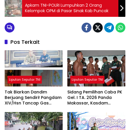
Apkam TNI-POLRI Lumpuhkan 2 Orang
Kelompok OPM di Pasar Sinak Kab Puncak
Pos Terkait
Liputan Seputar TNI
Liputan Seputar TNI
Tak Biarkan Dandim
Sidang Pemilihan Caba PK
Berjuang Sendiri! Pangdam
Gel. I TA. 2026 Panda
XIV/Hsn Tancap Gas
Makassar, Kasdam
Percepat Pembangunan
XIV/Hsn Tegaskan Seleksi
KDKMP dengan Inovasi
Profesional dan Objektif
Workshop