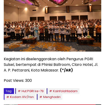
Kegiatan ini diselenggarakan oleh Pengurus PGRI
Sulsel, bertempat di Phinisi Ballroom, Claro Hotel, Jl.
A. P. Pettarani, Kota Makassar.
(*/AR)
Post Views:
300
Tag:
Hut PGRI ke-79
Kainfolahtadam
Kodam XIV/Hsn
Menghadiri