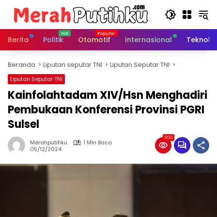
Langsung
ke
konten
Berita
Politik
Otomotif
Internasional
Teknolo
Beranda
Liputan seputar TNI
Liputan Seputar TNI
Liputan Seputar TNI
Kainfolahtadam XIV/Hsn Menghadiri
Pembukaan Konferensi Provinsi PGRI
Sulsel
300
Merahputihku
1 Min Baca
05/12/2024