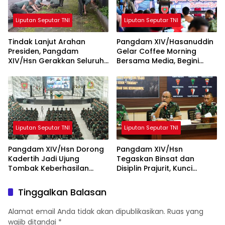
Liputan Seputar TNI
Liputan Seputar TNI
Tindak Lanjut Arahan
Pangdam XIV/Hasanuddin
Presiden, Pangdam
Gelar Coffee Morning
XIV/Hsn Gerakkan Seluruh
Bersama Media, Begini
Satuan Jajaran Bersihkan
Unkapan Pangdam
Lingkungan
Liputan Seputar TNI
Liputan Seputar TNI
Pangdam XIV/Hsn Dorong
Pangdam XIV/Hsn
Kadertih Jadi Ujung
Tegaskan Binsat dan
Tombak Keberhasilan
Disiplin Prajurit, Kunci
Tugas Pokok Kodam
Kesiapan Operasional
XIV/Hsn
Satuan
Tinggalkan Balasan
Alamat email Anda tidak akan dipublikasikan.
Ruas yang
wajib ditandai
*