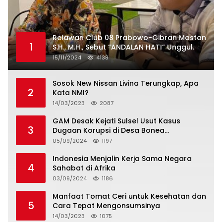
Relawan Club 08 Prabowo-Gibran Mastan
1
S.H., M.H., Sebut “ANDALAN HATI” Unggul.
15/11/2024
4138
Sosok New Nissan Livina Terungkap, Apa
2
Kata NMI?
14/03/2023
2087
GAM Desak Kejati Sulsel Usut Kasus
3
Dugaan Korupsi di Desa Bonea
Kabupeten Kepulauan Selayar
05/09/2024
1197
Indonesia Menjalin Kerja Sama Negara
4
Sahabat di Afrika
03/09/2024
1186
Manfaat Tomat Ceri untuk Kesehatan dan
5
Cara Tepat Mengonsumsinya
14/03/2023
1075