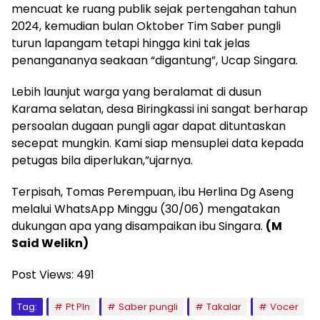
mencuat ke ruang publik sejak pertengahan tahun
2024, kemudian bulan Oktober Tim Saber pungli
turun lapangam tetapi hingga kini tak jelas
penangananya seakaan “digantung”, Ucap Singara.
Lebih launjut warga yang beralamat di dusun
Karama selatan, desa Biringkassi ini sangat berharap
persoalan dugaan pungli agar dapat dituntaskan
secepat mungkin. Kami siap mensuplei data kepada
petugas bila diperlukan,”ujarnya.
Terpisah, Tomas Perempuan, ibu Herlina Dg Aseng
melalui WhatsApp Minggu (30/06) mengatakan
dukungan apa yang disampaikan ibu Singara.
(M
Said Welikn)
Post Views:
491
Tag:
Pt Pln
Saber pungli
Takalar
Vocer