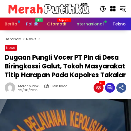
Langsung
ke
konten
Berita
Politik
Otomotif
Internasional
Teknolo
Beranda
News
News
Dugaan Pungli Vocer PT Pln di Desa
Biringkassi Galut, Tokoh Masyarakat
Titip Harapan Pada Kapolres Takalar
491
Merahputihku
1 Min Baca
29/06/2025