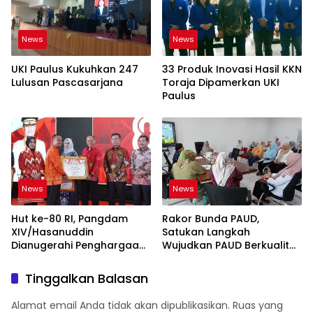
News
News
UKI Paulus Kukuhkan 247
33 Produk Inovasi Hasil KKN
Lulusan Pascasarjana
Toraja Dipamerkan UKI
Paulus
News
News
Hut ke-80 RI, Pangdam
Rakor Bunda PAUD,
XIV/Hasanuddin
Satukan Langkah
Dianugerahi Penghargaan
Wujudkan PAUD Berkualitas
Dari Gubernur Sul-Sel
se-Kota Makassar
Tinggalkan Balasan
Alamat email Anda tidak akan dipublikasikan.
Ruas yang