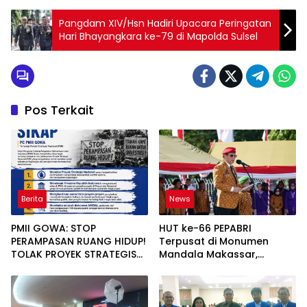
Pangdam XIV/Hsn Hadiri Upacara Peringatan
Hari Bhayangkara ke-79 di Mapolda Sulsel
Pos Terkait
Berita
News
PMII GOWA: STOP
HUT ke-66 PEPABRI
PERAMPASAN RUANG HIDUP!
Terpusat di Monumen
TOLAK PROYEK STRATEGIS
Mandala Makassar,
NASIONAL YANG
Jenderal Agum Ajak
MENGORBANKAN RAKYAT
Semua Pihak Introspeksi
Diri