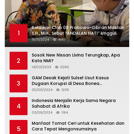
Relawan Club 08 Prabowo-Gibran Mastan
1
S.H., M.H., Sebut “ANDALAN HATI” Unggul.
15/11/2024
4147
Sosok New Nissan Livina Terungkap, Apa
2
Kata NMI?
14/03/2023
2090
GAM Desak Kejati Sulsel Usut Kasus
3
Dugaan Korupsi di Desa Bonea
Kabupeten Kepulauan Selayar
05/09/2024
1205
Indonesia Menjalin Kerja Sama Negara
4
Sahabat di Afrika
03/09/2024
1194
Manfaat Tomat Ceri untuk Kesehatan dan
5
Cara Tepat Mengonsumsinya