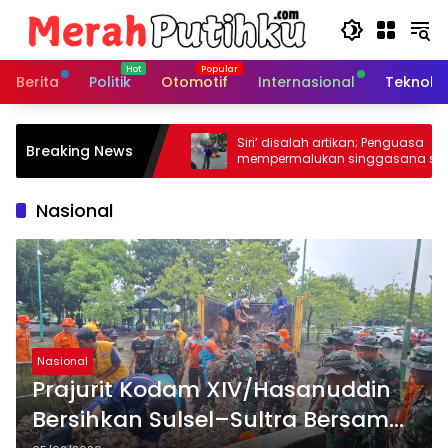
Langsung
ke
konten
Berita
Politik
Otomotif
Internasional
Teknolo
 Gowa:
Siri’ disalah artikan; Penguasa
Breaking News
lasi Tumpang
mempermalukan singgasana suci
i Keagamaan di
rakyat gowa
rian Agama RI.
Nasional
Nasional
Prajurit Kodam XIV/Hasanuddin
Bersihkan Sulsel–Sultra Bersama