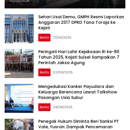
Rakyat
05/02/2026
Sehari Usai Demo, GMPH Resmi Laporkan
Anggaran 2017 DPRD Tana Toraja ke
Kejati
Berita
17/09/2025
Peringati Hari Lahir Kejaksaan RI ke-80
Tahun 2025, Kajati Sulsel Sampaikan 7
Perintah Jaksa Agung
Berita
02/09/2025
Mengedukasi Kanker Payudara dan
Keluarga Berencana Lewat Talkshow
Pasangan Usia Subur
Berita
24/08/2025
Penegak Hukum Diminta Beri Sanksi PT
Vale, Yusran: Dampak Pencemaran