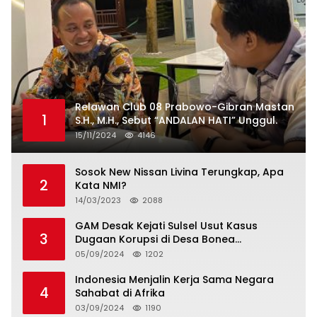
Relawan Club 08 Prabowo-Gibran Mastan
1
S.H., M.H., Sebut “ANDALAN HATI” Unggul.
15/11/2024
4146
Sosok New Nissan Livina Terungkap, Apa
2
Kata NMI?
14/03/2023
2088
GAM Desak Kejati Sulsel Usut Kasus
3
Dugaan Korupsi di Desa Bonea
Kabupeten Kepulauan Selayar
05/09/2024
1202
Indonesia Menjalin Kerja Sama Negara
4
Sahabat di Afrika
03/09/2024
1190