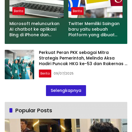
Berita
Berita
Microsoft meluncurkan
Twitter Memiliki Saingan
AI chatbot ke aplikasi
baru yaitu sebuah
Bing di iPhone dan
Platform yang dibuat
Android
oleh Meta
Perkuat Peran PKK sebagai Mitra
Strategis Pemerintah, Melinda Aksa
Hadiri Puncak HKG ke-53 dan Rakernas X
PKK di Samarinda
Berita
09/07/2025
Selengkapnya
Popular Posts