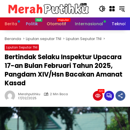
Langsung
ke
konten
Berita
Politik
Otomotif
Internasional
Teknolo
Beranda
Liputan seputar TNI
Liputan Seputar TNI
Liputan Seputar TNI
Bertindak Selaku Inspektur Upacara
17-an Bulan Februari Tahun 2025,
Pangdam XIV/Hsn Bacakan Amanat
Kasad
620
Merahputihku
2 Min Baca
17/02/2025