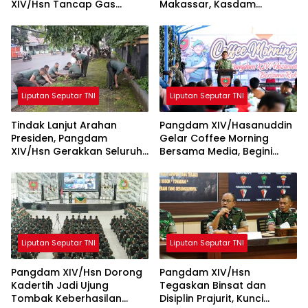
XIV/Hsn Tancap Gas
Makassar, Kasdam
Percepat Pembangunan
XIV/Hsn Tegaskan Seleksi
KDKMP dengan Inovasi
Profesional dan Objektif
Workshop
Liputan Seputar TNI
Liputan Seputar TNI
Tindak Lanjut Arahan
Pangdam XIV/Hasanuddin
Presiden, Pangdam
Gelar Coffee Morning
XIV/Hsn Gerakkan Seluruh
Bersama Media, Begini
Satuan Jajaran Bersihkan
Unkapan Pangdam
Lingkungan
Liputan Seputar TNI
Liputan Seputar TNI
Pangdam XIV/Hsn Dorong
Pangdam XIV/Hsn
Kadertih Jadi Ujung
Tegaskan Binsat dan
Tombak Keberhasilan
Disiplin Prajurit, Kunci