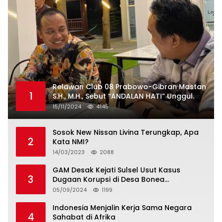
Relawan Club 08 Prabowo-Gibran Mastan
1
S.H., M.H., Sebut “ANDALAN HATI” Unggul.
15/11/2024
4145
Sosok New Nissan Livina Terungkap, Apa
2
Kata NMI?
14/03/2023
2088
GAM Desak Kejati Sulsel Usut Kasus
3
Dugaan Korupsi di Desa Bonea
Kabupeten Kepulauan Selayar
05/09/2024
1199
Indonesia Menjalin Kerja Sama Negara
4
Sahabat di Afrika