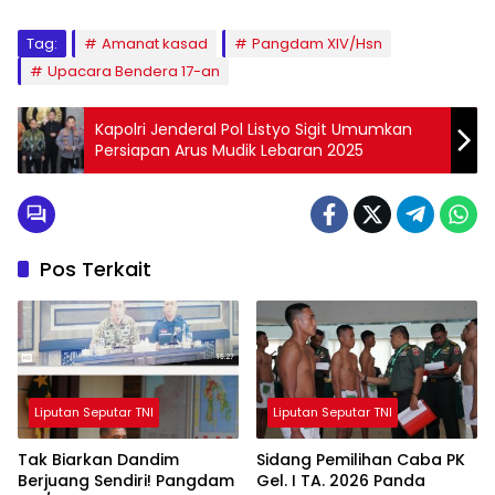
Tag:
Amanat kasad
Pangdam XIV/Hsn
Upacara Bendera 17-an
Kapolri Jenderal Pol Listyo Sigit Umumkan
Persiapan Arus Mudik Lebaran 2025
Pos Terkait
Liputan Seputar TNI
Liputan Seputar TNI
Tak Biarkan Dandim
Sidang Pemilihan Caba PK
Berjuang Sendiri! Pangdam
Gel. I TA. 2026 Panda