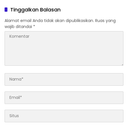
Tugas Pokok Kodam
Kesiapan Operasional
XIV/Hsn
Satuan
Tinggalkan Balasan
Alamat email Anda tidak akan dipublikasikan.
Ruas yang
wajib ditandai
*